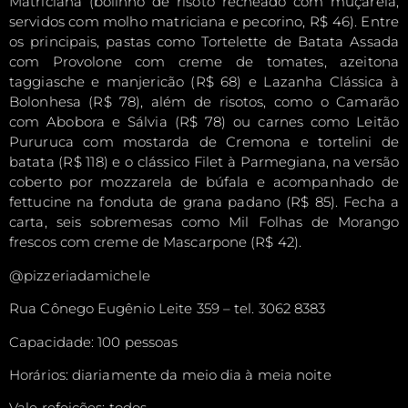
Matriciana (bolinho de risoto recheado com muçarela,
servidos com molho matriciana e pecorino, R$ 46). Entre
os principais, pastas como Tortelette de Batata Assada
com Provolone com creme de tomates, azeitona
taggiasche e manjericão (R$ 68) e Lazanha Clássica à
Bolonhesa (R$ 78), além de risotos, como o Camarão
com Abobora e Sálvia (R$ 78) ou carnes como Leitão
Pururuca com mostarda de Cremona e tortelini de
batata (R$ 118) e o clássico Filet à Parmegiana, na versão
coberto por mozzarela de búfala e acompanhado de
fettucine na fonduta de grana padano (R$ 85). Fecha a
carta, seis sobremesas como Mil Folhas de Morango
frescos com creme de Mascarpone (R$ 42).
@pizzeriadamichele
Rua Cônego Eugênio Leite 359 – tel. 3062 8383
Capacidade: 100 pessoas
Horários: diariamente da meio dia à meia noite
Vale refeições: todos