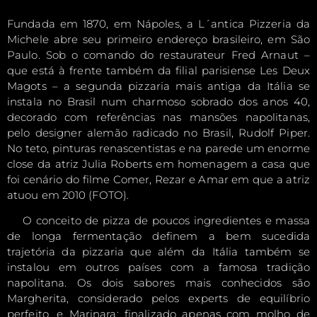
Fundada em 1870, em Nápoles, a L´antica Pizzeria da
Michele abre seu primeiro endereço brasileiro, em São
Paulo. Sob o comando do restaurateur Fred Arnaut –
que está à frente também da filial parisiense Les Deux
Magots – a segunda pizzaria mais antiga da Itália se
instala no Brasil num charmoso sobrado dos anos 40,
decorado com referências nas mansões napolitanas,
pelo designer alemão radicado no Brasil, Rudolf Piper.
No teto, pinturas renascentistas e na parede um enorme
close da atriz Julia Roberts em homenagem a casa que
foi cenário do filme Comer, Rezar e Amar em que a atriz
atuou em 2010 (FOTO).
O conceito de pizza de poucos ingredientes e massa
de longa fermentação definem a bem sucedida
trajetória da pizzaria que além da Itália também se
instalou em outros países com a famosa tradição
napolitana. Os dois sabores mais conhecidos são
Margherita, considerado pelos experts de equilíbrio
perfeito, e Marinara: finalizado apenas com molho de