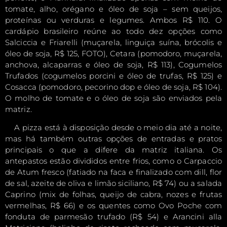
tomate, alho, orégano e óleo de soja – sem queijos,
proteínas ou verduras e legumes. Ambos R$ 110. O
cardápio brasileiro reúne ao todo dez opções como
Salciccia e Friarelli (muçarela, linguiça suína, brócolis e
óleo de soja, R$ 125, FOTO), Cetara (pomodoro, muçarela,
anchova, alcaparras e óleo de soja, R$ 113), Cogumelos
Trufados (cogumelos porcini e óleo de trufas, R$ 125) e
Cosacca (pomodoro, pecorino dop e óleo de soja, R$ 104).
O molho de tomate e o óleo de soja são enviados pela
matriz.
A pizza está à disposição desde o meio dia até a noite,
mas há também outras opções de entradas e pratos
principais o que a difere da matriz italiana. Os
antepastos estão divididos entre frios, como o Carpaccio
de Atum fresco (fatiado na faca e finalizado com dill, flor
de sal, azeite de oliva e limão siciliano, R$ 74) ou a salada
Caprino (mix de folhas, queijo de cabra, nozes e frutas
vermelhas, R$ 66) e os quentes como Ovo Poche com
fonduta de parmesão trufado (R$ 54) e Arancini alla