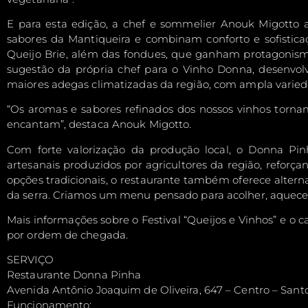
E para esta edição, a chef e sommelier Anouk Migotto 
sabores da Mantiqueira e combinam conforto e sofistic
Queijo Brie, além das fondues, que ganham protagonism
sugestão da própria chef para o Vinho Donna, desenvol
maiores adegas climatizadas da região, com ampla varieda
“Os aromas e sabores refinados dos nossos vinhos torn
encantam”, destaca Anouk Migotto.
Com forte valorização da produção local, o Donna Pinha
artesanais produzidos por agricultores da região, reforç
opções tradicionais, o restaurante também oferece alter
da serra. Criamos um menu pensado para acolher, aquecer
Mais informações sobre o Festival “Queijos e Vinhos” e o
por ordem de chegada.
SERVIÇO
Restaurante Donna Pinha
Avenida Antônio Joaquim de Oliveira, 647 – Centro – Sant
Funcionamento: