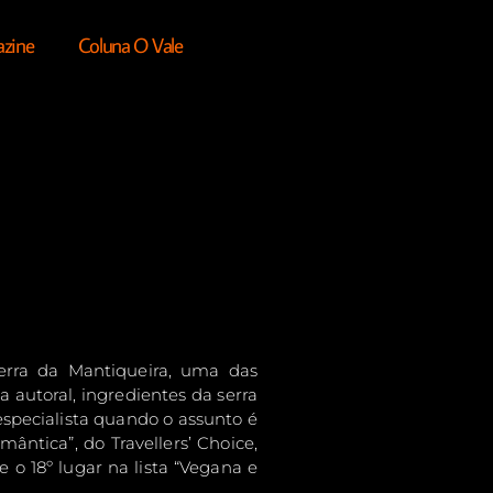
azine
Coluna O Vale
erra da Mantiqueira, uma das
autoral, ingredientes da serra
specialista quando o assunto é
ntica”, do Travellers’ Choice,
 o 18º lugar na lista “Vegana e