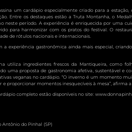
assina um cardápio especialmente criado para a estação, 
ação. Entre os destaques estão a Truta Montanha, o Meda
o neste período. A experiência é enriquecida por uma cui
vido para harmonizar com os pratos do festival. O rest
de de rótulos nacionais e internacionais.
am a experiência gastronômica ainda mais especial, cria
 utiliza ingredientes frescos da Mantiqueira, como folha
ando uma proposta de gastronomia afetiva, sustentável e co
nativas veganas no cardápio. “O inverno é um momento mui
 e proporcionar momentos inesquecíveis à mesa”, afirma a 
 cardápio completo estão disponíveis no site: www.donnapin
o Antônio do Pinhal (SP)