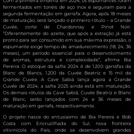
Com a primeira vindima em 2024, os espumantes foram
fermentados em tonéis de aço inox e seguiram para a
segunda fermentação em garrafa. Agora, após 18 meses
de maturação, será lançado o primeiro rótulo – a Grande
Cuvée, corte de Chardonnay e Pinot Noir.
“Diferentemente do azeite, que após a extração já está
pronto para ser consumido em sua máxima expressão, o
espumante exige tempo de amadurecimento (18, 24, 36
meses), um período essencial para o desenvolvimento
de aromas, estrutura e complexidade”, afirma Bia
Pereira. O estoque da safra 2024 é de 1.200 garrafas da
Blanc de Blancs, 1.200 da Cuvée Beatriz e 15 mil da
Grande Cuvée. A Cave Sabiá lança agora a Grande
Cuvée de 2024; a safra 2025 ainda está em maturação.
Os demais rótulos da Cave Sabiá, Cuvée Beatriz e Blanc
de Blanc, serão lançados com 24 e 36 meses de
maturação em garrafa, respectivamente.
O projeto nasce do entusiasmo de Bia Pereira e Bob
Costa com Encruzilhada do Sul, nova fronteira
vitivinícola do País, onde se desenvolvem grandes