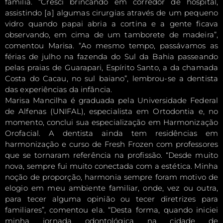
família. “Cresci brincando em corredor de hospital,
assistindo [a] algumas cirurgias através de um pequeno
vidro quando papai abria a cortina e a gente ficava
observando, em cima de um tamborete de madeira”,
comentou Marisa. “Ao mesmo tempo, passávamos as
férias de julho na fazenda do Sul da Bahia passeando
pelas praias de Guarapari, Espírito Santo, a da chamada
Costa do Cacau, no sul baiano”, lembrou-se a dentista
das experiências da infância.
Marisa Mancilha é graduada pela Universidade Federal
de Alfenas (UNIFAL), especialista em Ortodontia e, no
momento, conclui sua especialização em Harmonização
Orofacial. A dentista ainda tem residências em
harmonização e curso de Fresh Frozen com professores
que se tornaram referência na profissão. “Desde muito
nova, sempre fui muito conectada com a estética. Minha
noção de proporção, harmonia sempre foram motivo de
elogio em meu ambiente familiar, onde, vez ou outra,
para tecer alguma opinião ou tecer diretrizes para
familiares”, comentou ela. “Desta forma, quando iniciei
minha jornada odontológica na cidade de