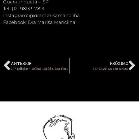
Guaratinguetá – SP
Tel: (12) 98133-7813
Instagram: @dramarisamancilha
Facebook: Dra Marisa Mancilha
ANTERIOR
PRÓXIMO
27ª Edição – Beleza, Saúde, Boa Forma e Bem-estar
ESPERANÇA 130 ANOS