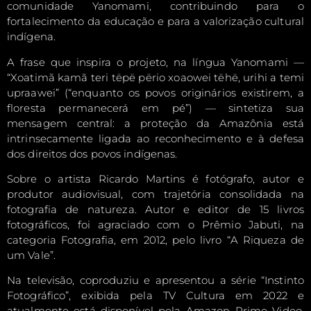
comunidade Yanomami, contribuindo para o
fortalecimento da educação e para a valorização cultural
indígena.
A frase que inspira o projeto, na língua Yanomami —
“Xoatimã kamã teri tëpë përio xoaowei tëhë, urihi a temi
upraawei” (“enquanto os povos originários existirem, a
floresta permanecerá em pé”) — sintetiza sua
mensagem central: a proteção da Amazônia está
intrinsecamente ligada ao reconhecimento e à defesa
dos direitos dos povos indígenas.
Sobre o artista Ricardo Martins é fotógrafo, autor e
produtor audiovisual, com trajetória consolidada na
fotografia de natureza. Autor e editor de 15 livros
fotográficos, foi agraciado com o Prêmio Jabuti, na
categoria Fotografia, em 2012, pelo livro “A Riqueza de
um Vale”.
Na televisão, coproduziu e apresentou a série “Instinto
Fotográfico”, exibida pela TV Cultura em 2022 e
atualmente está disponível pela Amazon Prime Video.