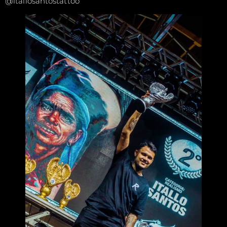
@itallosantostattoo