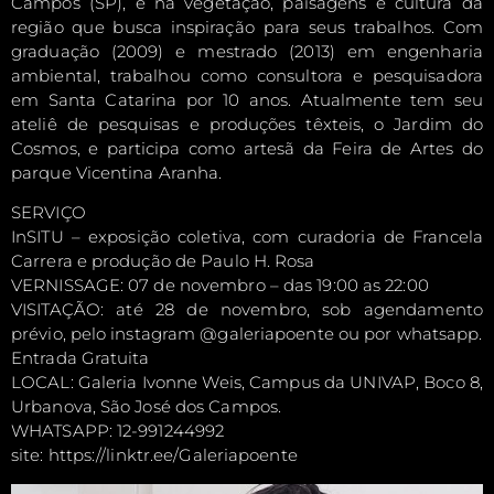
Campos (SP), é na vegetação, paisagens e cultura da
região que busca inspiração para seus trabalhos. Com
graduação (2009) e mestrado (2013) em engenharia
ambiental, trabalhou como consultora e pesquisadora
em Santa Catarina por 10 anos. Atualmente tem seu
ateliê de pesquisas e produções têxteis, o Jardim do
Cosmos, e participa como artesã da Feira de Artes do
parque Vicentina Aranha.
SERVIÇO
InSITU – exposição coletiva, com curadoria de Francela
Carrera e produção de Paulo H. Rosa
VERNISSAGE: 07 de novembro – das 19:00 as 22:00
VISITAÇÃO: até 28 de novembro, sob agendamento
prévio, pelo instagram @galeriapoente ou por whatsapp.
Entrada Gratuita
LOCAL: Galeria Ivonne Weis, Campus da UNIVAP, Boco 8,
Urbanova, São José dos Campos.
WHATSAPP: 12-991244992
site: https://linktr.ee/Galeriapoente