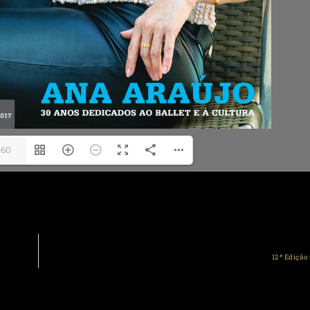
160
12ª Edição