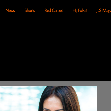
News
Shorts
Red Carpet
Hi, Folks!
JLS Mag